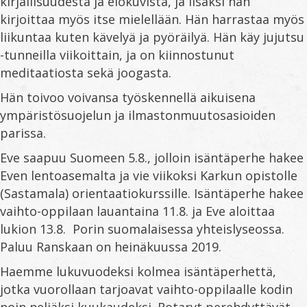
kirjallisuudesta ja elokuvista, ja lisäksi hän
kirjoittaa myös itse mielellään. Hän harrastaa myös
liikuntaa kuten kävelyä ja pyöräilyä. Hän käy jujutsu
-tunneilla viikoittain, ja on kiinnostunut
meditaatiosta sekä joogasta.
Hän toivoo voivansa työskennellä aikuisena
ympäristösuojelun ja ilmastonmuutosasioiden
parissa.
Eve saapuu Suomeen 5.8., jolloin isäntäperhe hakee
Even lentoasemalta ja vie viikoksi Karkun opistolle
(Sastamala) orientaatiokurssille. Isäntäperhe hakee
vaihto-oppilaan lauantaina 11.8. ja Eve aloittaa
lukion 13.8. Porin suomalaisessa yhteislyseossa.
Paluu Ranskaan on heinäkuussa 2019.
Haemme lukuvuodeksi kolmea isäntäperhettä,
jotka vuorollaan tarjoavat vaihto-oppilaalle kodin
noin neljäksi kuukaudeksi. Rotaryt perehdyttävät