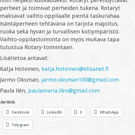
perheet ja toimivat perheiden tukena. Rotaryt
maksavat vaihto-oppilaalle pientä taskurahaa.
Isäntäperheen tehtävänä on tarjota majoitus,
ruoka sekä hyvän ja turvallisen kotiympäristö.
Vaihto-oppilastoiminta on myös mukava tapa
tutustua Rotary-toimintaan.
Lisätietoa antavat:
Katja Hoteinen,
katja.hoteinen@elisanet.fi
Jarmo Oksman,
jarmo.oksman100@gmail.com
Paula Ilén,
paulamaria.ilen@gmail.com
Jaa tämä:
Facebook
LinkedIn
X
WhatsApp
Telegram