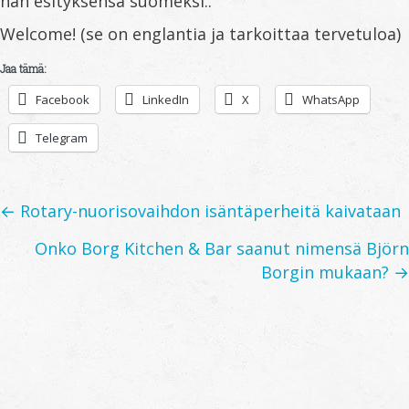
hän esityksensä suomeksi..
Welcome! (se on englantia ja tarkoittaa tervetuloa)
Jaa tämä:
Facebook
LinkedIn
X
WhatsApp
Telegram
Posts
← Rotary-nuorisovaihdon isäntäperheitä kaivataan
navigation
Onko Borg Kitchen & Bar saanut nimensä Björn
Borgin mukaan? →