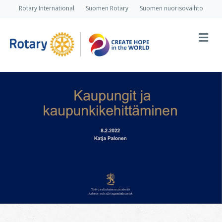
Rotary International
Suomen Rotary
Suomen nuorisovaihto
Va