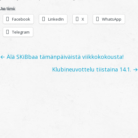
Jaa tämä:
Facebook
LinkedIn
X
WhatsApp
Telegram
Posts
← Älä SKiBbaa tämänpäiväistä viikkokokousta!
navigation
Klubineuvottelu tiistaina 14.1. →