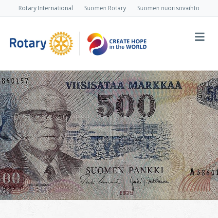
Rotary International
Suomen Rotary
Suomen nuorisovaihto
Va