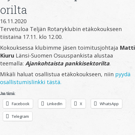
orilta
16.11.2020
Tervetuloa Teljän Rotaryklubin etäkokoukseen
tiistaina 17.11. klo 12.00.
Kokouksessa klubimme jäsen toimitusjohtaja
Matti
Kiuru
Länsi-Suomen Osuuspankista alustaa
teemalla:
Ajankohtaista pankkisektorilta
.
Mikäli haluat osallistua etäkokoukseen, niin
pyydä
osallistumislinkki tästä.
Jaa tämä:
Facebook
LinkedIn
X
WhatsApp
Telegram