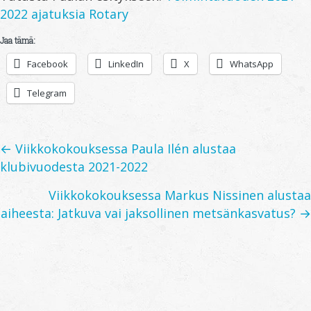
2022 ajatuksia Rotary
Jaa tämä:
Facebook
LinkedIn
X
WhatsApp
Telegram
Posts
← Viikkokokouksessa Paula Ilén alustaa
klubivuodesta 2021-2022
navigation
Viikkokokouksessa Markus Nissinen alustaa
aiheesta: Jatkuva vai jaksollinen metsänkasvatus? →