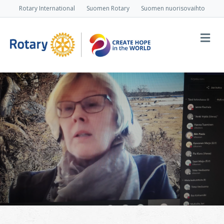
Rotary International
Suomen Rotary
Suomen nuorisovaihto
Va