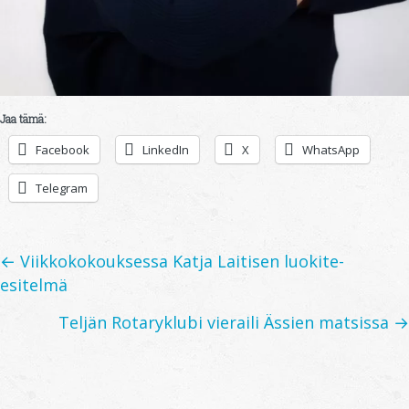
Jaa tämä:
Facebook
LinkedIn
X
WhatsApp
Telegram
Posts
← Viikkokokouksessa Katja Laitisen luokite-
esitelmä
navigation
Teljän Rotaryklubi vieraili Ässien matsissa →