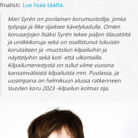
finalisti.
Lue lisää täältä.
Mari Syrén on porilainen korumuotoilija, jonka
työpaja ja liike sijaitsee kävelykadulla. Omien
korusarjojen lisäksi Syrén tekee paljon tilaustöitä
ja uniikkikoruja sekä on osallistunut lukuisiin
korutaiteen ja -muotoilun kilpailuihin ja
näyttelyihin sekä koti- että ulkomailla.
Kilpailumenestystä on tullut viime vuosina
kansainvälisistä kilpailuista mm. Puolassa, ja
uusimpana on helmikuun alussa ratkenneen
Vuoden koru 2023 -kilpailun kolmas sija.