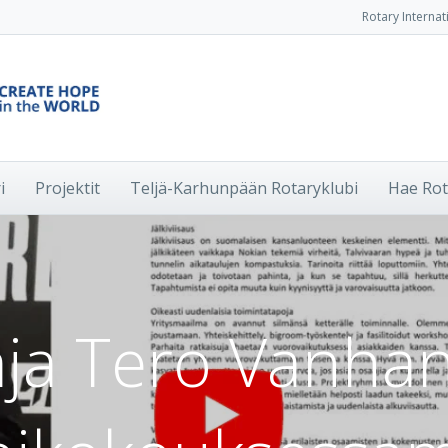
Rotary Internat
i
Projektit
Teljä-Karhunpään Rotaryklubi
Hae Rot
aja Tero Vanhane