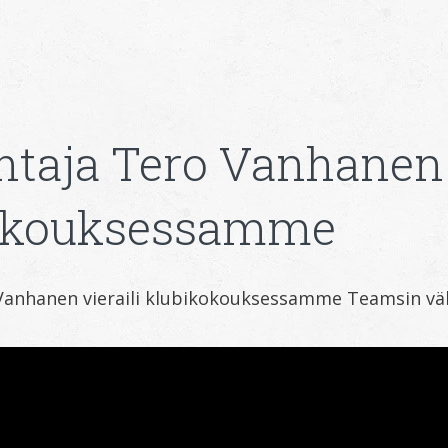
htaja Tero Vanhanen 
okouksessamme
Vanhanen vieraili klubikokouksessamme Teamsin väli