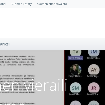
ional
Suomen Rotary
Suomen nuorisovaihto
ariksi
n vieraili