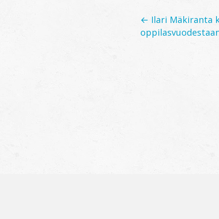
Posts
← Ilari Mäkiranta k
oppilasvuodestaa
navigation