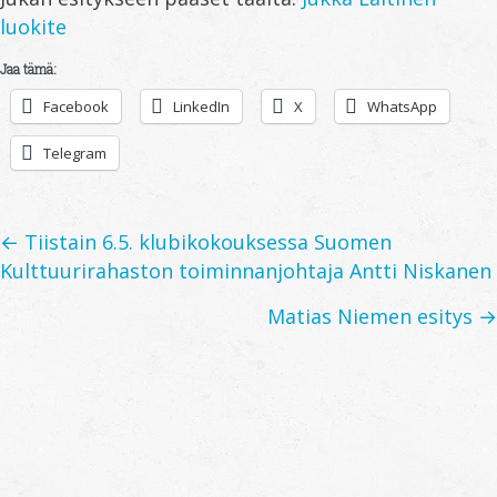
luokite
Jaa tämä:
Facebook
LinkedIn
X
WhatsApp
Telegram
Posts
← Tiistain 6.5. klubikokouksessa Suomen
Kulttuurirahaston toiminnanjohtaja Antti Niskanen
navigation
Matias Niemen esitys →