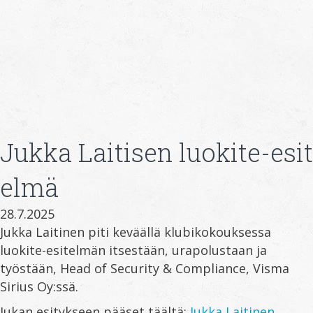
Jukka Laitisen luokite-esit
elmä
28.7.2025
Jukka Laitinen piti keväällä klubikokouksessa
luokite-esitelmän itsestään, urapolustaan ja
työstään, Head of Security & Compliance, Visma
Sirius Oy:ssä.
Jukan esitykseen pääset täältä:
Jukka Laitinen