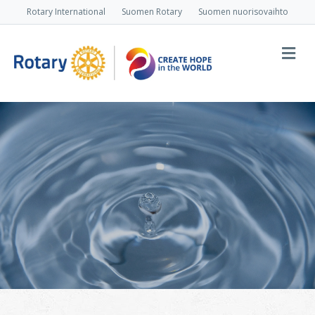
Rotary International
Suomen Rotary
Suomen nuorisovaihto
Va