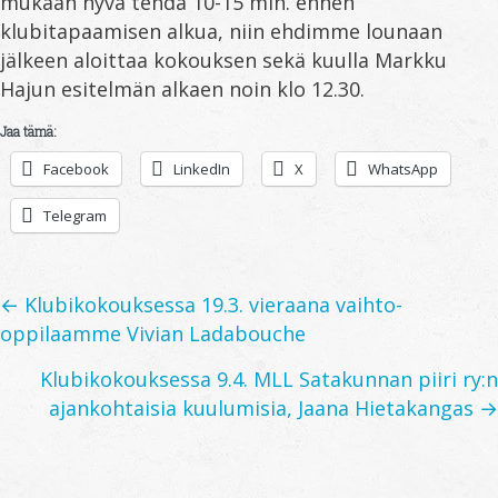
mukaan hyvä tehdä 10-15 min. ennen
klubitapaamisen alkua, niin ehdimme lounaan
jälkeen aloittaa kokouksen sekä kuulla Markku
Hajun esitelmän alkaen noin klo 12.30.
Jaa tämä:
Facebook
LinkedIn
X
WhatsApp
Telegram
Posts
← Klubikokouksessa 19.3. vieraana vaihto-
oppilaamme Vivian Ladabouche
navigation
Klubikokouksessa 9.4. MLL Satakunnan piiri ry:n
ajankohtaisia kuulumisia, Jaana Hietakangas →