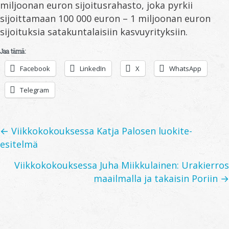
miljoonan euron sijoitusrahasto, joka pyrkii
sijoittamaan 100 000 euron – 1 miljoonan euron
sijoituksia satakuntalaisiin kasvuyrityksiin.
Jaa tämä:
Facebook
LinkedIn
X
WhatsApp
Telegram
Posts
← Viikkokokouksessa Katja Palosen luokite-
esitelmä
navigation
Viikkokokouksessa Juha Miikkulainen: Urakierros
maailmalla ja takaisin Poriin →