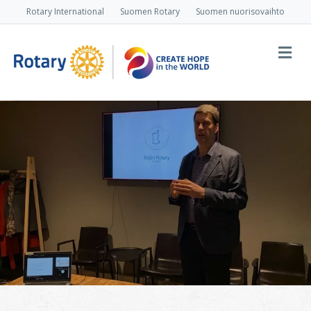
Rotary International
Suomen Rotary
Suomen nuorisovaihto
Va