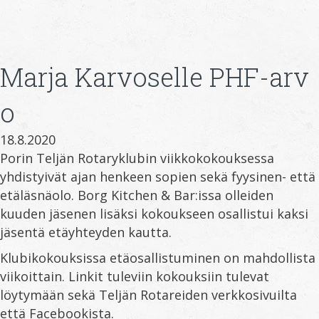
Marja Karvoselle PHF-arv
o
18.8.2020
Porin Teljän Rotaryklubin viikkokokouksessa
yhdistyivät ajan henkeen sopien sekä fyysinen- että
etäläsnäolo. Borg Kitchen & Bar:issa olleiden
kuuden jäsenen lisäksi kokoukseen osallistui kaksi
jäsentä etäyhteyden kautta.
Klubikokouksissa etäosallistuminen on mahdollista
viikoittain. Linkit tuleviin kokouksiin tulevat
löytymään sekä Teljän Rotareiden verkkosivuilta
että Facebookista.