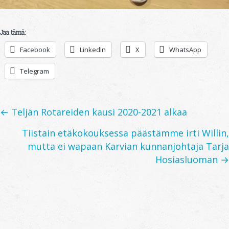
Jaa tämä:
Facebook
LinkedIn
X
WhatsApp
Telegram
Posts
← Teljän Rotareiden kausi 2020-2021 alkaa
navigation
Tiistain etäkokouksessa päästämme irti Willin,
mutta ei wapaan Karvian kunnanjohtaja Tarja
Hosiasluoman →