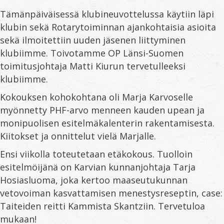
Tämänpäiväisessä klubineuvottelussa käytiin läpi
klubin sekä Rotarytoiminnan ajankohtaisia asioita
sekä ilmoitettiin uuden jäsenen liittyminen
klubiimme. Toivotamme OP Länsi-Suomen
toimitusjohtaja Matti Kiurun tervetulleeksi
klubiimme.
Kokouksen kohokohtana oli Marja Karvoselle
myönnetty PHF-arvo menneen kauden upean ja
monipuolisen esitelmäkalenterin rakentamisesta.
Kiitokset ja onnittelut vielä Marjalle.
Ensi viikolla toteutetaan etäkokous. Tuolloin
esitelmöijänä on Karvian kunnanjohtaja Tarja
Hosiasluoma, joka kertoo maaseutukunnan
vetovoiman kasvattamisen menestysreseptin, case:
Taiteiden reitti Kammista Skantziin. Tervetuloa
mukaan!