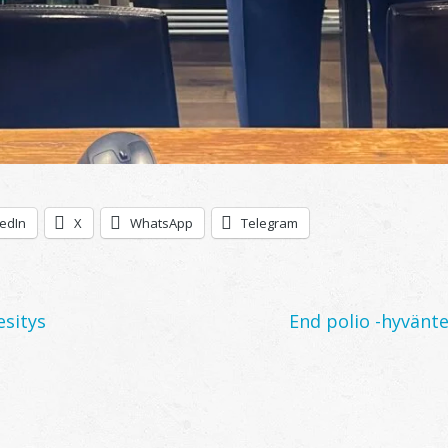
kedIn
X
WhatsApp
Telegram
sitys
End polio -hyvänt