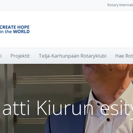
Rotary Internat
i
Projektit
Teljä-Karhunpään Rotaryklubi
Hae Rot
atti Kiurun esit