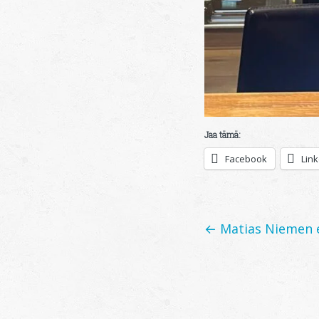
Jaa tämä:
Facebook
Lin
Posts
← Matias Niemen e
navigation