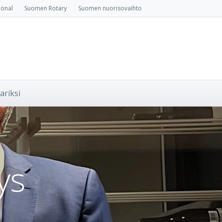
ional
Suomen Rotary
Suomen nuorisovaihto
ariksi
ys