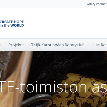
Rotary Internat
i
Projektit
Teljä-Karhunpään Rotaryklubi
Hae Rot
TE-toimiston as