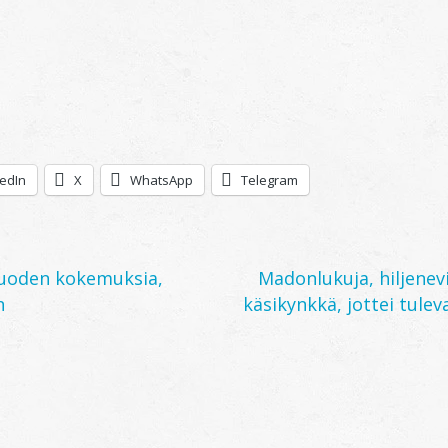
kedIn
X
WhatsApp
Telegram
vuoden kokemuksia,
Madonlukuja, hiljenev
n
käsikynkkä, jottei tulev