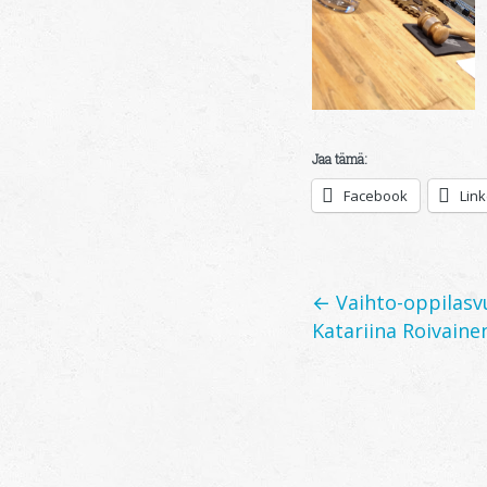
Jaa tämä:
Facebook
Lin
Posts
← Vaihto-oppilas
Katariina Roivaine
navigation