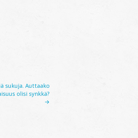
iä sukuja. Auttaako
aisuus olisi synkkä?
→