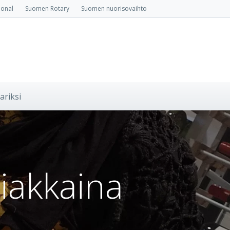
ional
Suomen Rotary
Suomen nuorisovaihto
ariksi
iakkaina