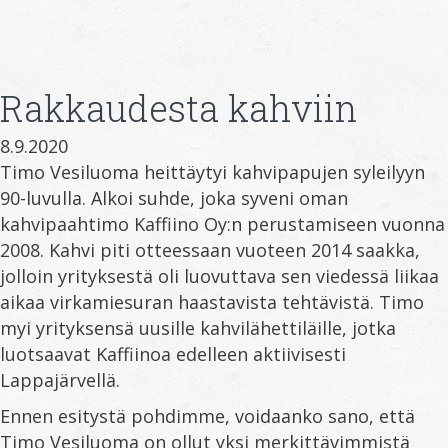
Rakkaudesta kahviin
8.9.2020
Timo Vesiluoma heittäytyi kahvipapujen syleilyyn
90-luvulla. Alkoi suhde, joka syveni oman
kahvipaahtimo Kaffiino Oy:n perustamiseen vuonna
2008. Kahvi piti otteessaan vuoteen 2014 saakka,
jolloin yrityksestä oli luovuttava sen viedessä liikaa
aikaa virkamiesuran haastavista tehtävistä. Timo
myi yrityksensä uusille kahvilähettiläille, jotka
luotsaavat Kaffiinoa edelleen aktiivisesti
Lappajärvellä.
Ennen esitystä pohdimme, voidaanko sano, että
Timo Vesiluoma on ollut yksi merkittävimmistä