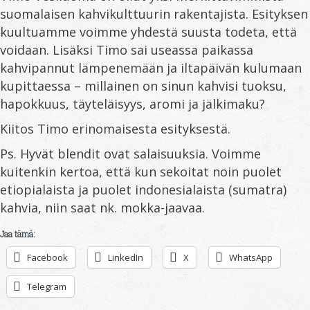
suomalaisen kahvikulttuurin rakentajista. Esityksen
kuultuamme voimme yhdestä suusta todeta, että
voidaan. Lisäksi Timo sai useassa paikassa
kahvipannut lämpenemään ja iltapäivän kulumaan
kupittaessa – millainen on sinun kahvisi tuoksu,
hapokkuus, täyteläisyys, aromi ja jälkimaku?
Kiitos Timo erinomaisesta esityksestä.
Ps. Hyvät blendit ovat salaisuuksia. Voimme
kuitenkin kertoa, että kun sekoitat noin puolet
etiopialaista ja puolet indonesialaista (sumatra)
kahvia, niin saat nk. mokka-jaavaa.
Jaa tämä:
Facebook
LinkedIn
X
WhatsApp
Telegram