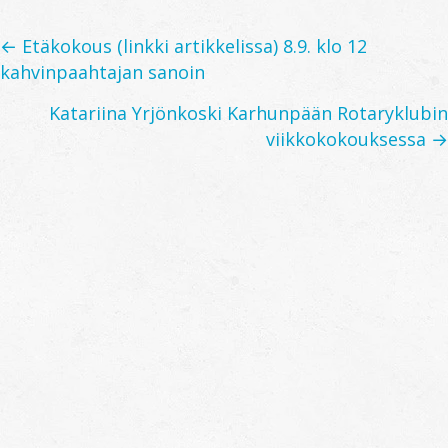
Posts
← Etäkokous (linkki artikkelissa) 8.9. klo 12
kahvinpaahtajan sanoin
navigation
Katariina Yrjönkoski Karhunpään Rotaryklubin
viikkokokouksessa →