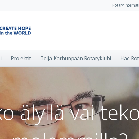
Rotary Internat
i
Projektit
Teljä-Karhunpään Rotaryklubi
Hae Rot
o älyllä vai teko