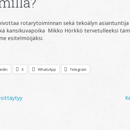
illa?
oivottaa rotarytoiminnan sekä tekoälyn asiantuntija 
ekä kansikuvapoika Mikko Hörkkö tervetulleeksi tä
 esitelmöijäksi.
kedIn
X
WhatsApp
Telegram
sittäytyy
K