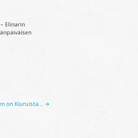
– Elinarin
mänpäiväisen
en on Kiuruista… →