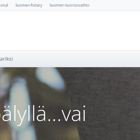
ional
Suomen Rotary
Suomen nuorisovaihto
ariksi
älyllä…vai