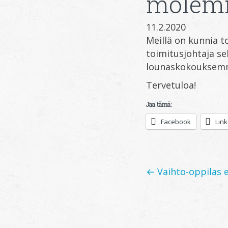
molemm
11.2.2020
Meillä on kunnia t
toimitusjohtaja s
lounaskokouksemme
Tervetuloa!
Jaa tämä:
Facebook
Lin
Posts
← Vaihto-oppilas e
navigation