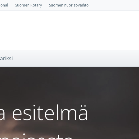
ional
Suomen Rotary
Suomen nuorisovaihto
ariksi
 esitelmä