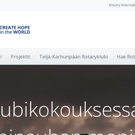
Rotary Internat
i
Projektit
Teljä-Karhunpään Rotaryklubi
Hae Rot
lubikokouksessa