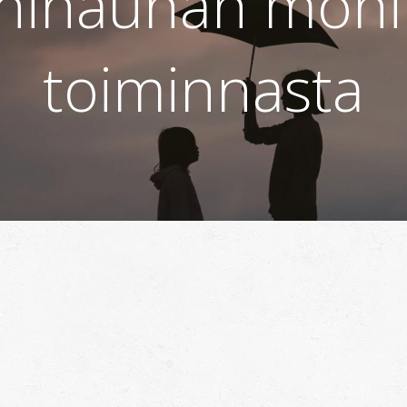
ininauhan moni
toiminnasta