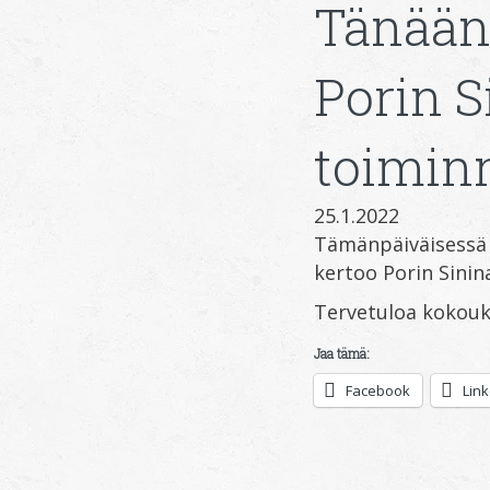
Tänään
Porin 
toimin
25.1.2022
Tämänpäiväisessä 
kertoo Porin Sini
Tervetuloa kokouks
Jaa tämä:
Facebook
Lin