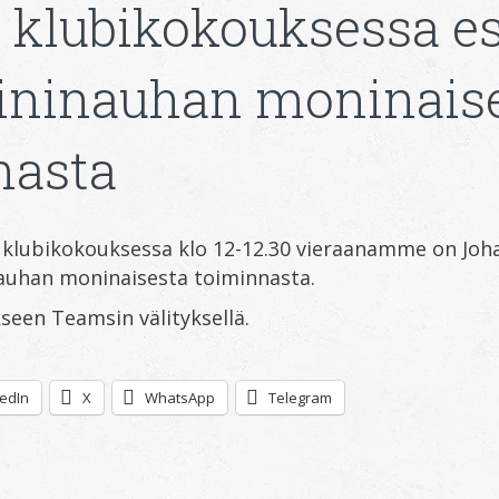
 klubikokouksessa e
Sininauhan moninais
nasta
klubikokouksessa klo 12-12.30 vieraanamme on Joh
nauhan moninaisesta toiminnasta.
een Teamsin välityksellä.
kedIn
X
WhatsApp
Telegram