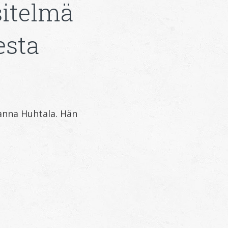
sitelmä
esta
anna Huhtala. Hän