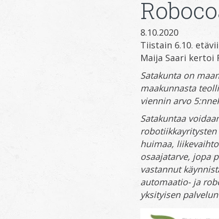
Roboco
8.10.2020
Tiistain 6.10. etä
Maija Saari kertoi
Satakunta on maam
maakunnasta teolli
viennin arvo 5:nnek
Satakuntaa voidaan
robotiikkayritysten
huimaa, liikevaiht
osaajatarve, jopa 
vastannut käynnist
automaatio- ja robo
yksityisen palvelun