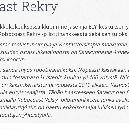
ast Rekry
viikkokokouksessa klubimme jäsen ja ELY-keskuksen y
 Robocoast Rekry -pilottihankkeesta sekä sen tuloksi
me teollistuneimpia ja vientivetoisimpia maakuntia
suuden osuus liikevaihdosta on Satakunnassa 4
:nnek
si korkein.
 sanoa myös robottirannikoksi. Nopeasti kasvavaan 
 muodostamaan klusteriin kuuluu yli 100 yritystä. Nii
o on kaksinkertaistunut vuodesta 2010 alkaen. Kasvus
pula erityisosaajista. Tähän haasteeseen Satakunnan 
ämällä Robocoast Rekry -pilottihankkeen, jonka avu
tiikkayrityksiin on haettu erikoisosaajia julkisen työn
tuottajan yhteistyöllä.