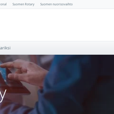
ional
Suomen Rotary
Suomen nuorisovaihto
ariksi
y