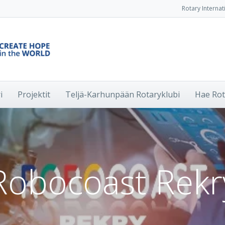
Rotary Internat
i
Projektit
Teljä-Karhunpään Rotaryklubi
Hae Rot
Robocoast Rekr