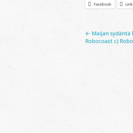
Facebook
Lin
Posts
← Maijan sydäntä l
Robocoast c) Robo
navigation