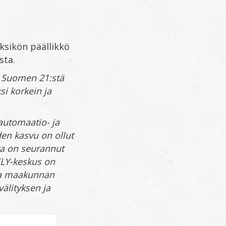
ksikön päällikkö
sta.
. Suomen 21:stä
si korkein ja
automaatio- ja
den kasvu on ollut
ta on seurannut
ELY-keskus on
lla maakunnan
välityksen ja