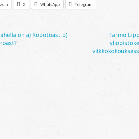
kedIn
X
WhatsApp
Telegram
ähellä on a) Robotoast b)
Tarmo Lippi
roast?
yliopistok
viikkokokouksessa