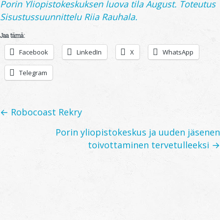
Porin Yliopistokeskuksen luova tila August. Toteutus
Sisustussuunnittelu Riia Rauhala.
Jaa tämä:
Facebook
LinkedIn
X
WhatsApp
Telegram
Posts
← Robocoast Rekry
navigation
Porin yliopistokeskus ja uuden jäsenen
toivottaminen tervetulleeksi →