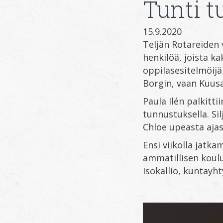
Tunti t
15.9.2020
Teljän Rotareiden v
henkilöä, joista k
oppilasesitelmöijä
Borgin, vaan Kuus
Paula Ilén palkitti
tunnustuksella. Si
Chloe upeasta aja
Ensi viikolla jatk
ammatillisen koul
Isokallio, kuntayh