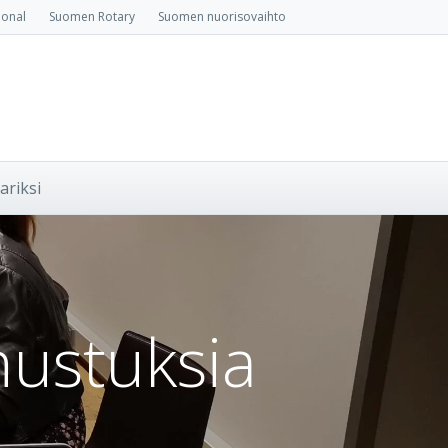
ional
Suomen Rotary
Suomen nuorisovaihto
ariksi
nustuksia