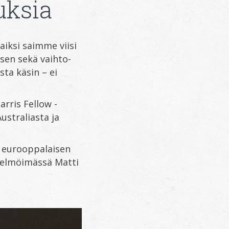
uksia
raiksi saimme viisi
äsen sekä vaihto-
sta käsin – ei
arris Fellow -
ustraliasta ja
a eurooppalaisen
itelmöimässä Matti