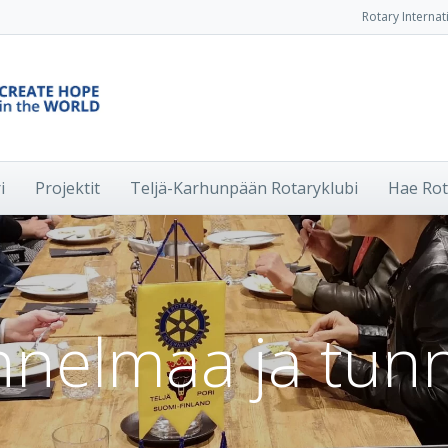
Rotary Internat
i
Projektit
Teljä-Karhunpään Rotaryklubi
Hae Rot
nnelmaa ja tun