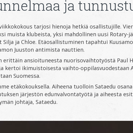
unnelmaa ja tunnust
iikkokokous tarjosi hienoja hetkiä osallistujille. Vie
aksi muista klubeista, yksi mahdollinen uusi Rotary-j
t Silja ja Chloe. Etäosallistuminen tapahtui Kuusamo
amon Juuston antimista nauttien.
in erittäin ansioituneesta nuorisovaihtotyöstä Paul H
lja kertoi ikimuistoisesta vaihto-oppilasvuodestaan A
staan Suomessa.
amme etäkokouksella. Aiheena tuolloin Sataedu osan
utuksen järjestön edunvalvontatyötä ja aiheesta es
tymän johtaja, Sataedu.