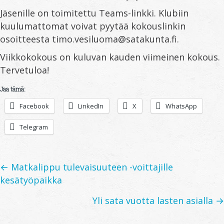
Jäsenille on toimitettu Teams-linkki. Klubiin
kuulumattomat voivat pyytää kokouslinkin
osoitteesta timo.vesiluoma@satakunta.fi.
Viikkokokous on kuluvan kauden viimeinen kokous.
Tervetuloa!
Jaa tämä:
Facebook
LinkedIn
X
WhatsApp
Telegram
Posts
← Matkalippu tulevaisuuteen -voittajille
kesätyöpaikka
navigation
Yli sata vuotta lasten asialla →