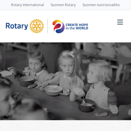
Rotary International
Suomen Rotary
Suomen nuorisovaihto
Va