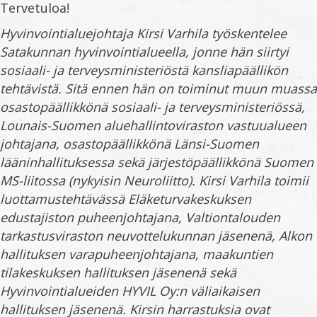
Tervetuloa!
Hyvinvointialuejohtaja Kirsi Varhila työskentelee
Satakunnan hyvinvointialueella, jonne hän siirtyi
sosiaali- ja terveysministeriöstä kansliapäällikön
tehtävistä. Sitä ennen hän on toiminut muun muassa
osastopäällikkönä sosiaali- ja terveysministeriössä,
Lounais-Suomen aluehallintoviraston vastuualueen
johtajana, osastopäällikkönä Länsi-Suomen
lääninhallituksessa sekä järjestöpäällikkönä Suomen
MS-liitossa (nykyisin Neuroliitto). Kirsi Varhila toimii
luottamustehtävässä Eläketurvakeskuksen
edustajiston puheenjohtajana, Valtiontalouden
tarkastusviraston neuvottelukunnan jäsenenä, Alkon
hallituksen varapuheenjohtajana, maakuntien
tilakeskuksen hallituksen jäsenenä sekä
Hyvinvointialueiden HYVIL Oy:n väliaikaisen
hallituksen jäsenenä. Kirsin harrastuksia ovat