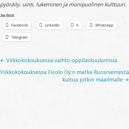
pyöräily, uinti, lukeminen ja monipuolinen kulttuuri.
Jaa tämä:
Facebook
LinkedIn
X
WhatsApp
Telegram
Posts
← Viikkokokouksessa vaihto-oppilaskuulumisia
navigation
Viikkokokouksessa Ficolo Oy:n matka Ruosniemestä
kuitua pitkin maailmalle →