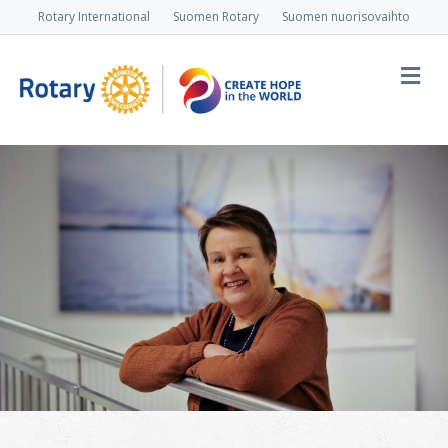
Rotary International
Suomen Rotary
Suomen nuorisovaihto
Va