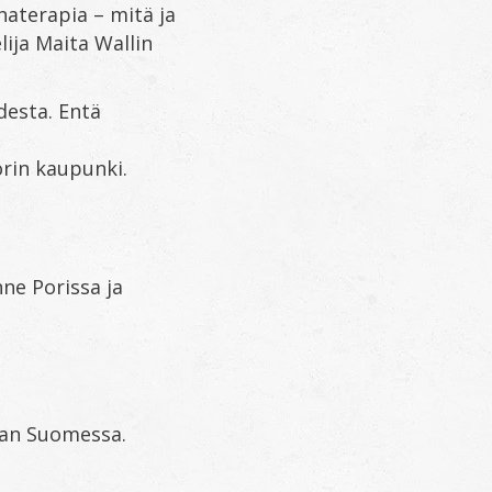
haterapia – mitä ja
ija Maita Wallin
desta. Entä
rin kaupunki.
nne Porissa ja
aan Suomessa.