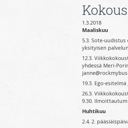
Kokous
1.3.2018
Maaliskuu
5.3. Sote-uudistus
yksityisen palvel
12.3. Viikkokokoust
yhdessä Meri-Porin
janne@rockmybusin
19.3. Ego-esitelmä
26.3. Viikkokokoust
9.30. Ilmoittautum
Huhtikuu
2.4. 2. pääsiäispäi