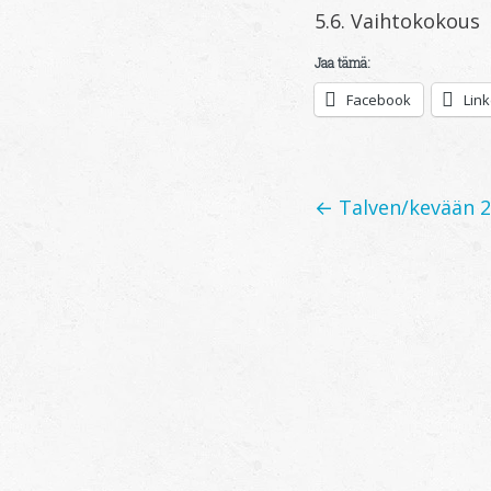
5.6. Vaihtokokous
Jaa tämä:
Facebook
Lin
Posts
← Talven/kevään 2
navigation