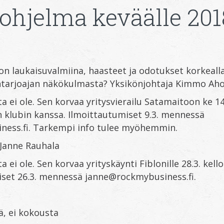
ohjelma keväälle 201
 on laukaisuvalmiina, haasteet ja odotukset korkealla
untarjoajan näkökulmasta? Yksikönjohtaja Kimmo Aho
a ei ole. Sen korvaa yritysvierailu Satamaitoon ke 14.
 klubin kanssa. Ilmoittautumiset 9.3. mennessä
ess.fi. Tarkempi info tulee myöhemmin.
 Janne Rauhala
a ei ole. Sen korvaa yrityskäynti Fiblonille 28.3. kello
iset 26.3. mennessä janne@rockmybusiness.fi.
vä, ei kokousta