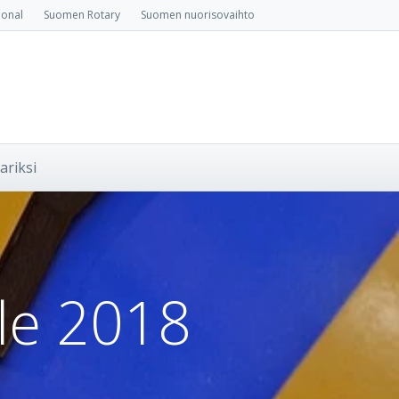
ional
Suomen Rotary
Suomen nuorisovaihto
ariksi
le 2018