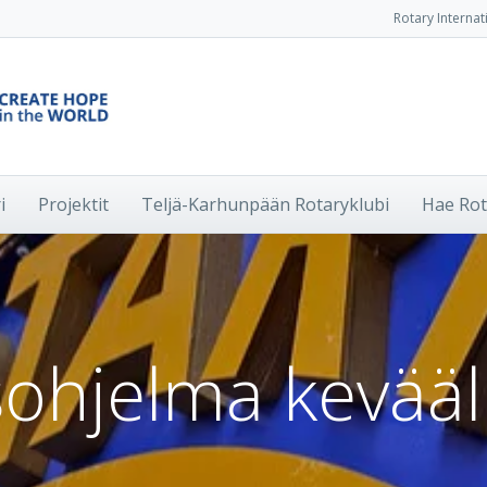
Rotary Internat
i
Projektit
Teljä-Karhunpään Rotaryklubi
Hae Rot
ohjelma kevääl