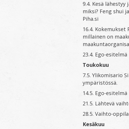
9.4. Kesä lähestyy
miksi? Feng shui j
Piha.si
16.4. Kokemukset 
millainen on maak
maakuntaorganisaa
23.4. Ego-esitelmä 
Toukokuu
7.5. Ylikomisario S
ympäristössä.
14.5. Ego-esitelmä
21.5. Lähtevä vaih
28.5. Vaihto-oppil
Kesäkuu