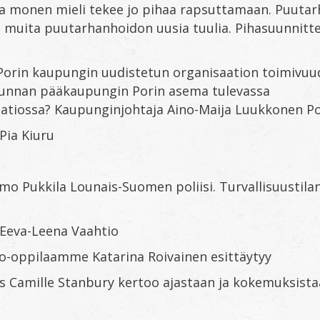
 ja monen mieli tekee jo pihaa rapsuttamaan. Puutar
a muita puutarhanhoidon uusia tuulia. Pihasuunnittel
Porin kaupungin uudistetun organisaation toimivuu
unnan pääkaupungin Porin asema tulevassa
tiossa? Kaupunginjohtaja Aino-Maija Luukkonen Po
Pia Kiuru
imo Pukkila Lounais-Suomen poliisi. Turvallisuustila
 Eeva-Leena Vaahtio
to-oppilaamme Katarina Roivainen esittäytyy
as Camille Stanbury kertoo ajastaan ja kokemuksist