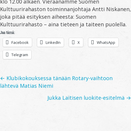
klo 12.00 alkaen. Vieraanamme Suomen
Kulttuurirahaston toiminnanjohtaja Antti Niskanen,
joka pitää esityksen aiheesta: Suomen
Kulttuurirahasto – aina tieteen ja taiteen puolella.
Jaa tämä:
Facebook
LinkedIn
X
WhatsApp
Telegram
Posts
← Klubikokouksessa tänään Rotary-vaihtoon
lähtevä Matias Niemi
navigation
Jukka Laitisen luokite-esitelmä →